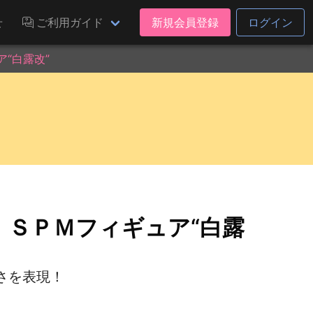
せ
ご利用ガイド
新規会員登録
ログイン
“白露改”
 ＳＰＭフィギュア“白露
さを表現！