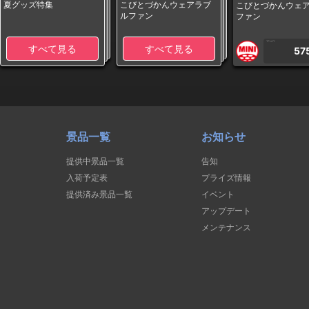
夏グッズ特集
こびとづかんウェアラブ
こびとづかんウェ
ルファン
ファン
1PLAY
すべて見る
すべて見る
57
景品一覧
お知らせ
提供中景品一覧
告知
入荷予定表
プライズ情報
提供済み景品一覧
イベント
アップデート
メンテナンス