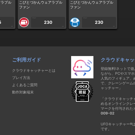
アラブル
こびとづかんウェアラブル
こびとづかんウェアラブル
ファン
ファン
1PLAY
1PLAY
5
230
230
CP
CP
CP
ご利用ガイド
クラウドキャッ
登録無料!ネットで
クラウドキャッチャーとは
ながら、PCやスマホ
プレイ方法
人気のフィギュア、
で、クレーンゲーム
よくあるご質問
ャッチャー」
動作対象端末
「クラウドキャッチ
めるオンラインクレ
マークを付与された
009-02
UFOキャッチャー
です。