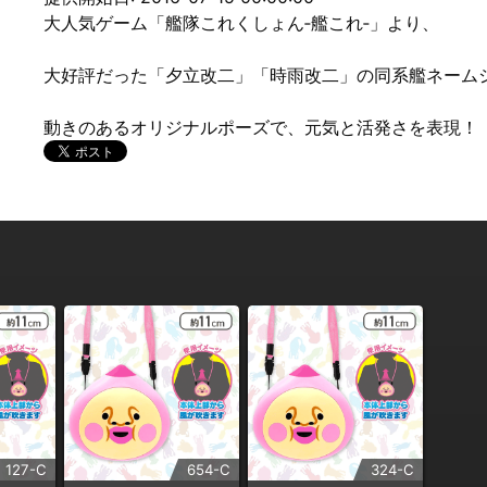
大人気ゲーム「艦隊これくしょん‐艦これ‐」より、
大好評だった「夕立改二」「時雨改二」の同系艦ネーム
動きのあるオリジナルポーズで、元気と活発さを表現！
127-C
654-C
324-C