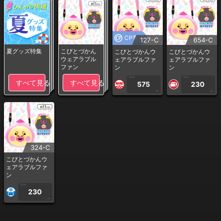
CP専用
127-C
654-C
夏グッズ特集
こびとづかん
こびとづかんウ
こびとづかんウ
ウェアラブル
ェアラブルファ
ェアラブルファ
ファン
ン
ン
1PLAY
1PLAY
すべて見る
すべて見る
575
230
CP
CP
324-C
こびとづかんウ
ェアラブルファ
ン
1PLAY
230
CP