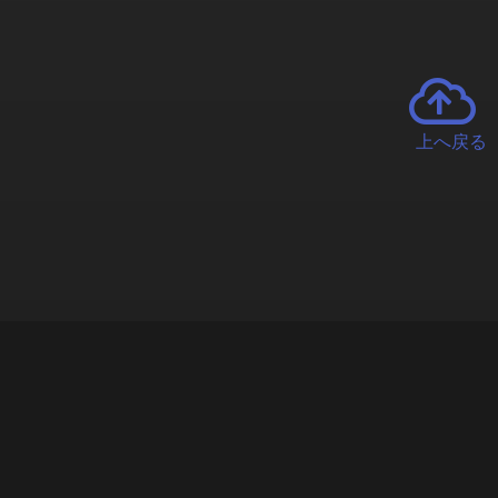
上へ戻る
チャーとは
遊ぶオンラインクレーンゲーム「クラウドキャッチャー」自宅にい
で、UFOキャッチャーを遠隔操作!