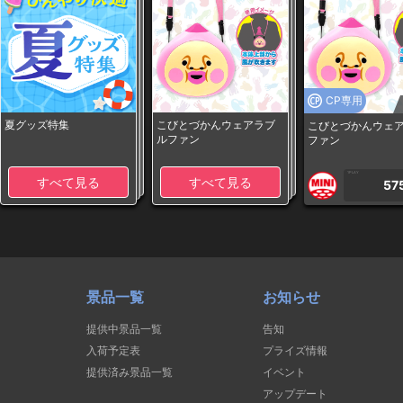
CP専用
夏グッズ特集
こびとづかんウェアラブ
こびとづかんウェ
ルファン
ファン
1PLAY
すべて見る
すべて見る
57
景品一覧
お知らせ
提供中景品一覧
告知
入荷予定表
プライズ情報
提供済み景品一覧
イベント
アップデート