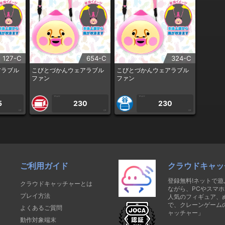
127-C
654-C
324-C
アラブル
こびとづかんウェアラブル
こびとづかんウェアラブル
ファン
ファン
1PLAY
1PLAY
5
230
230
CP
CP
CP
ご利用ガイド
クラウドキャッ
登録無料!ネットで
クラウドキャッチャーとは
ながら、PCやスマホ
プレイ方法
人気のフィギュア、
で、クレーンゲーム
よくあるご質問
ャッチャー」
動作対象端末