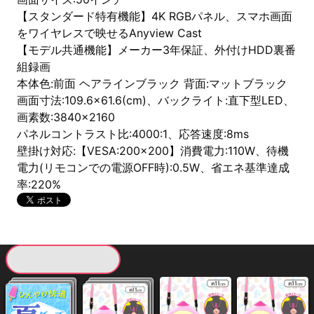
【スタンダード特有機能】4K RGBパネル、スマホ画面
をワイヤレスで映せるAnyview Cast
【モデル共通機能】メーカー3年保証、外付けHDD裏番
組録画
本体色:前面 ヘアラインブラック 背面:マットブラック
画面寸法:109.6×61.6(cm)、バックライト:直下型LED、
画素数:3840×2160
パネルコントラスト比:4000:1、応答速度:8ms
壁掛け対応:【VESA:200×200】消費電力:110W、待機
電力(リモコンでの電源OFF時):0.5W、省エネ基準達成
率:220%
現在提供している景品一覧