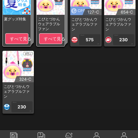
CP専用
127-C
654-C
夏グッズ特集
こびとづかん
こびとづかんウ
こびとづかんウ
ウェアラブル
ェアラブルファ
ェアラブルファ
ファン
ン
ン
1PLAY
1PLAY
すべて見る
すべて見る
575
230
CP
CP
324-C
こびとづかんウ
ェアラブルファ
ン
1PLAY
230
CP