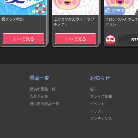
CP専用
夏グッズ特集
こびとづかんウェアラブ
こびとづかんウェ
ルファン
ファン
1PLAY
すべて見る
すべて見る
57
景品一覧
お知らせ
提供中景品一覧
告知
入荷予定表
プライズ情報
提供済み景品一覧
イベント
アップデート
メンテナンス