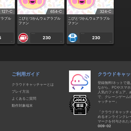
127-C
654-C
324-C
アラブル
こびとづかんウェアラブル
こびとづかんウェアラブル
ファン
ファン
1PLAY
1PLAY
5
230
230
CP
CP
CP
ご利用ガイド
クラウドキャッ
登録無料!ネットで
クラウドキャッチャーとは
ながら、PCやスマホ
プレイ方法
人気のフィギュア、
で、クレーンゲーム
よくあるご質問
ャッチャー」
動作対象端末
「クラウドキャッチ
めるオンラインクレ
マークを付与された
009-02