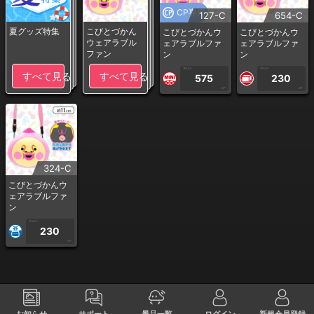
CP専用
127-C
654-C
夏グッズ特集
こびとづかん
こびとづかんウ
こびとづかんウ
ウェアラブル
ェアラブルファ
ェアラブルファ
ファン
ン
ン
1PLAY
1PLAY
すべて見る
すべて見る
575
230
CP
CP
324-C
こびとづかんウ
ェアラブルファ
ン
1PLAY
230
CP