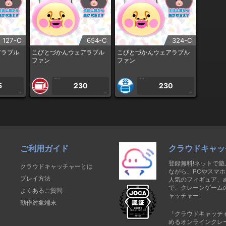
127-C
654-C
324-C
アラブル
こびとづかんウェアラブル
こびとづかんウェアラブル
ファン
ファン
1PLAY
1PLAY
5
230
230
CP
CP
CP
ご利用ガイド
クラウドキャッ
登録無料!ネットで
クラウドキャッチャーとは
ながら、PCやスマホ
プレイ方法
人気のフィギュア、
で、クレーンゲーム
よくあるご質問
ャッチャー」
動作対象端末
「クラウドキャッチ
めるオンラインクレ