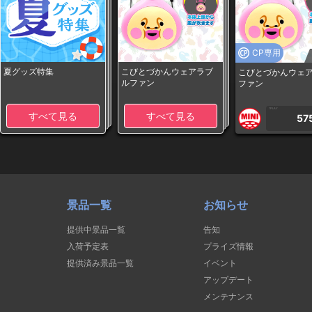
CP専用
夏グッズ特集
こびとづかんウェアラブ
こびとづかんウェ
ルファン
ファン
1PLAY
すべて見る
すべて見る
57
景品一覧
お知らせ
提供中景品一覧
告知
入荷予定表
プライズ情報
提供済み景品一覧
イベント
アップデート
メンテナンス