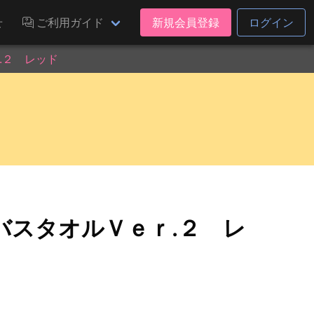
せ
ご利用ガイド
新規会員登録
ログイン
.２ レッド
バスタオルＶｅｒ.２ レ