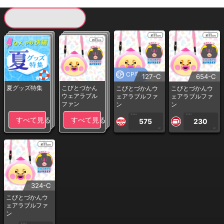
現在提供している景品一覧
CP専用
127-C
654-C
夏グッズ特集
こびとづかん
こびとづかんウ
こびとづかんウ
ウェアラブル
ェアラブルファ
ェアラブルファ
ファン
ン
ン
1PLAY
1PLAY
すべて見る
すべて見る
575
230
CP
CP
324-C
こびとづかんウ
ェアラブルファ
ン
1PLAY