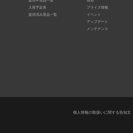
提供中景品一覧
告知
入荷予定表
プライズ情報
提供済み景品一覧
イベント
アップデート
メンテナンス
個人情報の取扱いに関する告知文