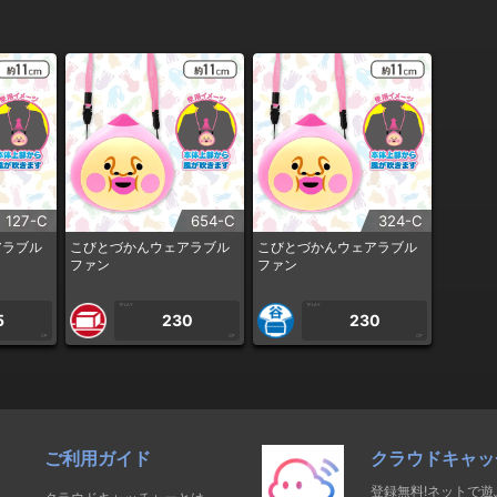
127-C
654-C
324-C
アラブル
こびとづかんウェアラブル
こびとづかんウェアラブル
ファン
ファン
1PLAY
1PLAY
5
230
230
CP
CP
CP
ご利用ガイド
クラウドキャッ
登録無料!ネットで