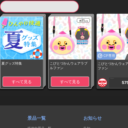
現在提供している景品一覧
CP専用
夏グッズ特集
こびとづかんウェアラブ
こびとづかんウェ
ルファン
ファン
1PLAY
すべて見る
すべて見る
57
景品一覧
お知らせ