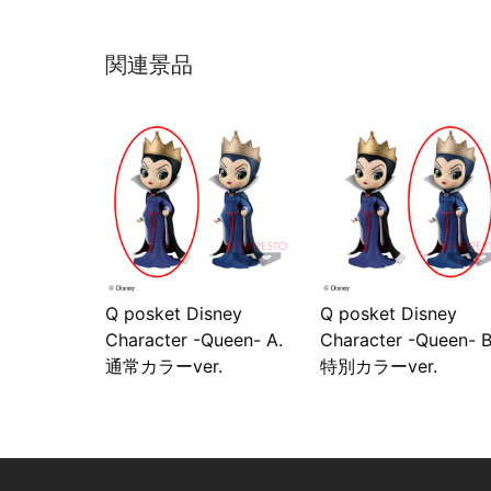
関連景品
Q posket Disney
Q posket Disney
Character -Queen- A.
Character -Queen- B
通常カラーver.
特別カラーver.