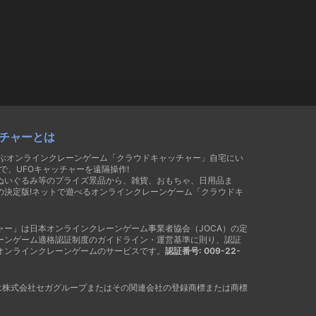
チャーとは
遊ぶオンラインクレーンゲーム「クラウドキャッチャー」自宅にい
で、UFOキャッチャーを遠隔操作!
ぬいぐるみ等のプライズ景品から、雑貨、おもちゃ、日用品ま
の決定版!ネットで遊べるオンラインクレーンゲーム「クラウドキ
ャー」は日本オンラインクレーンゲーム事業者協会（JOCA）の定
ーンゲーム適格認証制度のガイドライン・運営基準に則り、認証
オンラインクレーンゲームのサービスです。
認証番号: 009-22-
®は株式会社セガグループまたはその関連会社の登録商標または商標