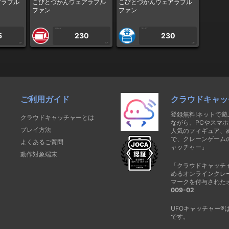
アラブル
こびとづかんウェアラブル
こびとづかんウェアラブル
ファン
ファン
1PLAY
1PLAY
5
230
230
CP
CP
CP
ご利用ガイド
クラウドキャッ
登録無料!ネットで
クラウドキャッチャーとは
ながら、PCやスマホ
プレイ方法
人気のフィギュア、
で、クレーンゲーム
よくあるご質問
ャッチャー」
動作対象端末
「クラウドキャッチ
めるオンラインクレ
マークを付与された
009-02
UFOキャッチャー
です。