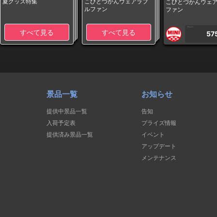
夏グッズ特集
こびとづかんウェアラブ
こびとづかんウェ
ルファン
ファン
1PLAY
すべて見る
すべて見る
57
景品一覧
お知らせ
提供中景品一覧
告知
入荷予定表
プライズ情報
提供済み景品一覧
イベント
アップデート
メンテナンス