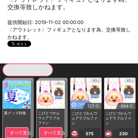
交換等致しかねます。
提供開始日: 2019-11-02 00:00:00
〈アウトレット〉フィギュアとなります為、交換等致し
かねます。
現在提供している景品一覧
CP専用
127-C
654-C
夏グッズ特集
こびとづかん
こびとづかんウ
こびとづかんウ
ウェアラブル
ェアラブルファ
ェアラブルファ
ファン
ン
ン
1PLAY
1PLAY
すべて見る
すべて見る
575
230
CP
CP