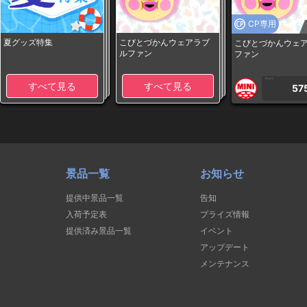
CP専用
夏グッズ特集
こびとづかんウェアラブ
こびとづかんウェ
ルファン
ファン
1PLAY
すべて見る
すべて見る
57
景品一覧
お知らせ
提供中景品一覧
告知
入荷予定表
プライズ情報
提供済み景品一覧
イベント
アップデート
メンテナンス