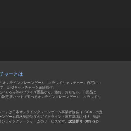
チャーとは
遊ぶオンラインクレーンゲーム「クラウドキャッチャー」自宅にい
で、UFOキャッチャーを遠隔操作!
ぬいぐるみ等のプライズ景品から、雑貨、おもちゃ、日用品ま
の決定版!ネットで遊べるオンラインクレーンゲーム「クラウドキ
ャー」は日本オンラインクレーンゲーム事業者協会（JOCA）の定
ーンゲーム適格認証制度のガイドライン・運営基準に則り、認証
オンラインクレーンゲームのサービスです。
認証番号: 009-22-