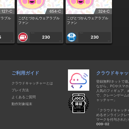
127-C
654-C
324-C
アラブル
こびとづかんウェアラブル
こびとづかんウェアラブル
ファン
ファン
1PLAY
1PLAY
5
230
230
CP
CP
CP
ご利用ガイド
クラウドキャッ
登録無料!ネットで
クラウドキャッチャーとは
ながら、PCやスマホ
プレイ方法
人気のフィギュア、
で、クレーンゲーム
よくあるご質問
ャッチャー」
動作対象端末
「クラウドキャッチ
めるオンラインクレ
マークを付与された
009-02