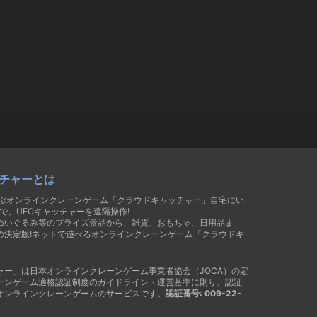
チャーとは
遊ぶオンラインクレーンゲーム「クラウドキャッチャー」自宅にい
で、UFOキャッチャーを遠隔操作!
ぬいぐるみ等のプライズ景品から、雑貨、おもちゃ、日用品ま
の決定版!ネットで遊べるオンラインクレーンゲーム「クラウドキ
ャー」は日本オンラインクレーンゲーム事業者協会（JOCA）の定
ーンゲーム適格認証制度のガイドライン・運営基準に則り、認証
オンラインクレーンゲームのサービスです。
認証番号: 009-22-