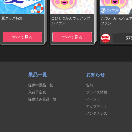
CP専用
夏グッズ特集
こびとづかんウェアラブ
こびとづかんウェ
ルファン
ファン
1PLAY
すべて見る
すべて見る
57
景品一覧
お知らせ
提供中景品一覧
告知
入荷予定表
プライズ情報
提供済み景品一覧
イベント
アップデート
メンテナンス