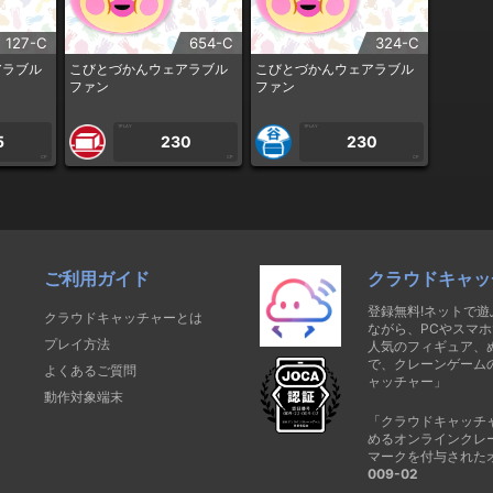
127-C
654-C
324-C
アラブル
こびとづかんウェアラブル
こびとづかんウェアラブル
ファン
ファン
1PLAY
1PLAY
5
230
230
CP
CP
CP
ご利用ガイド
クラウドキャッ
登録無料!ネットで
クラウドキャッチャーとは
ながら、PCやスマホ
プレイ方法
人気のフィギュア、
で、クレーンゲーム
よくあるご質問
ャッチャー」
動作対象端末
「クラウドキャッチ
めるオンラインクレ
マークを付与された
009-02