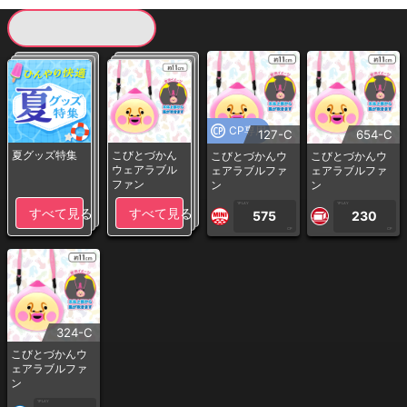
現在提供している景品一覧
CP専用
127-C
654-C
夏グッズ特集
こびとづかん
こびとづかんウ
こびとづかんウ
ウェアラブル
ェアラブルファ
ェアラブルファ
ファン
ン
ン
1PLAY
1PLAY
すべて見る
すべて見る
575
230
CP
CP
324-C
こびとづかんウ
ェアラブルファ
ン
1PLAY