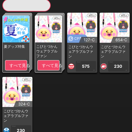
現在提供している景品一覧
CP専用
127-C
654-C
夏グッズ特集
こびとづかん
こびとづかんウ
こびとづかんウ
ウェアラブル
ェアラブルファ
ェアラブルファ
ファン
ン
ン
1PLAY
1PLAY
すべて見る
すべて見る
575
230
CP
CP
324-C
こびとづかんウ
ェアラブルファ
ン
1PLAY
230