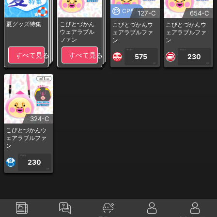
CP専用
127-C
654-C
夏グッズ特集
こびとづかん
こびとづかんウ
こびとづかんウ
ウェアラブル
ェアラブルファ
ェアラブルファ
ファン
ン
ン
1PLAY
1PLAY
すべて見る
すべて見る
575
230
CP
CP
324-C
こびとづかんウ
ェアラブルファ
ン
1PLAY
230
CP