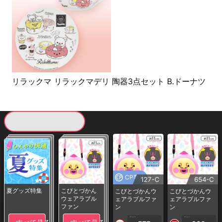
リラックマ リラックマデリ 陶器3点セット B.ドーナツ
現在提供している景品一覧
CP専用
127-C
654-C
夏グッズ特集
こびとづかん
こびとづかんウ
こびとづかんウ
ウェアラブル
ェアラブルファ
ェアラブルファ
ファン
ン
ン
1PLAY
1PLAY