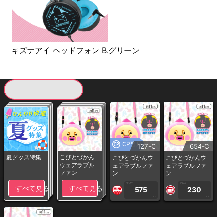
キズナアイ ヘッドフォン B.グリーン
現在提供している景品一覧
CP専用
127-C
654-C
夏グッズ特集
こびとづかん
こびとづかんウ
こびとづかんウ
ウェアラブル
ェアラブルファ
ェアラブルファ
ファン
ン
ン
1PLAY
1PLAY
すべて見る
すべて見る
575
230
CP
CP