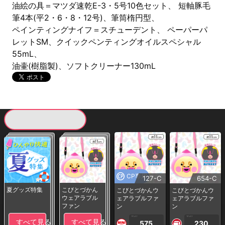
油絵の具＝マツダ速乾E-3・5号10色セット、 短軸豚毛
筆4本(平2・6・8・12号)、筆筒楕円型、
ペインティングナイフ＝スチューデント、 ペーパーパ
レットSM、クイックペンティングオイルスペシャル
55mL、
油壷(樹脂製)、ソフトクリーナー130mL
現在提供している景品一覧
CP専用
127-C
654-C
夏グッズ特集
こびとづかん
こびとづかんウ
こびとづかんウ
ウェアラブル
ェアラブルファ
ェアラブルファ
ファン
ン
ン
1PLAY
1PLAY
すべて見る
すべて見る
575
230