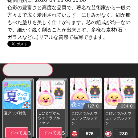
提供開始日: 2020-04-28 00:00:00
色彩の豊富さと高度な品質で、著名な芸術家から一般の
方々まで広く愛用されています。にじみがなく、細か船
もべた塗りも美しく仕上がります。芯の組成が均一なの
で、細かく鋭く削ることが出来ます。多様な素材(石・
ガラスなどに)リアルな質感で描写できます。
現在提供している景品一覧
CP専用
127-C
654-C
夏グッズ特集
こびとづかん
こびとづかんウ
こびとづかんウ
ウェアラブル
ェアラブルファ
ェアラブルファ
ファン
ン
ン
1PLAY
1PLAY
すべて見る
すべて見る
575
230
CP
CP