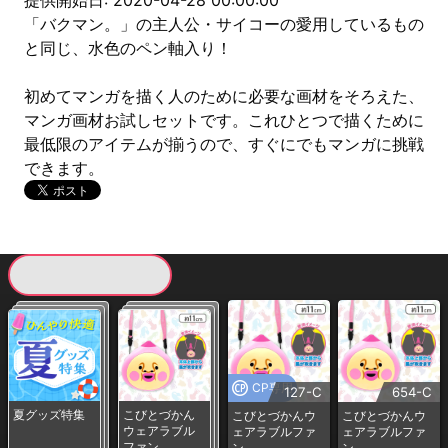
提供開始日: 2020-04-28 00:00:00
「バクマン。」の主人公・サイコーの愛用しているもの
と同じ、水色のペン軸入り！
初めてマンガを描く人のために必要な画材をそろえた、
マンガ画材お試しセットです。これひとつで描くために
最低限のアイテムが揃うので、すぐにでもマンガに挑戦
できます。
現在提供している景品一覧
CP専用
127-C
654-C
夏グッズ特集
こびとづかん
こびとづかんウ
こびとづかんウ
ウェアラブル
ェアラブルファ
ェアラブルファ
ファン
ン
ン