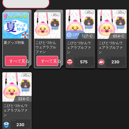
現在提供している景品一覧
CP専用
127-C
654-C
夏グッズ特集
こびとづかん
こびとづかんウ
こびとづかんウ
ウェアラブル
ェアラブルファ
ェアラブルファ
ファン
ン
ン
1PLAY
1PLAY
すべて見る
すべて見る
575
230
CP
CP
324-C
こびとづかんウ
ェアラブルファ
ン
1PLAY
230
CP