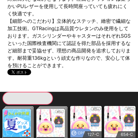
かいPUレザーを使用して長時間座っていても疲れにく
く快適です。
【細部へのこだわり】立体的なステッチ、緻密で繊細な
加工技術。GTRacingは高品質ウレタンのみ使用をして
おります。ガスシリンダーやキャスターはそれぞれSGS
といった国際検査機関にて認証を得た部品を採用するな
ど細部まで妥協せず、理想の商品開発を追求しておりま
す。耐荷重136kgという頑丈な作りなので、安心して体
を預けることができます。
現在提供している景品一覧
CP専用
127-C
654-C