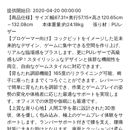
提供開始日: 2020-04-20 00:00:00
【商品仕様】サイズ:幅67.31×奥行57.15×高さ120.65cm
～132.08cm 本体重量:約24.18kg 張り材：PUレ
ザー
【プロゲーマー向け】コックピットをイメージした近未
来的なデザイン、ゲームに集中できる空間を作り上げ、
リアルな臨場感をプラスします。更にPUレザーで高級
感もUP！スタイリッシュなデザインと抜群な機能性を
両立、自由なゲームスタイルに対応できます。
【背もたれ調節機能】165度のリクライニング可能、椅
子に座ったままでくつろぐことができます。レバー一つ
で簡単に背もたれを調節でき、作業とゲームプレイの姿
勢の変化や体格差に応じた最適なサポートを実現しま
す。オフィスでの休憩や仮眠にも最適です。
【上質な座り心地】人間工学を基に設計された3D形
状、体を優しく包み込み、極上のゲームプレイ体験をサ
ポートします。ランバーサポート付きで腰を支え、腰痛
対策に大きな助けとなります。座面とクッションは柔ら