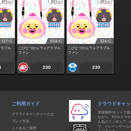
127-C
654-C
324-C
アラブル
こびとづかんウェアラブル
こびとづかんウェアラブル
ファン
ファン
1PLAY
1PLAY
5
230
230
CP
CP
CP
ご利用ガイド
クラウドキャッ
登録無料!ネットで
クラウドキャッチャーとは
ながら、PCやスマホ
プレイ方法
人気のフィギュア、
で、クレーンゲーム
よくあるご質問
ャッチャー」