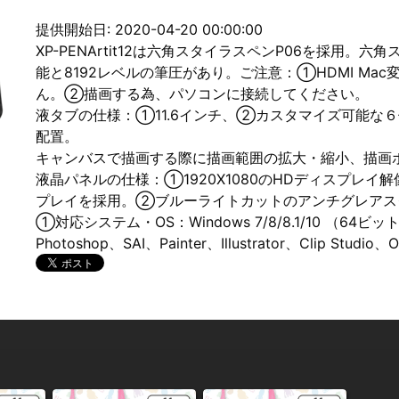
提供開始日: 2020-04-20 00:00:00
XP-PENArtit12は六角スタイラスペンP06を採用
能と8192レベルの筆圧があり。ご注意：①HDMI Mac変換
ん。②描画する為、パソコンに接続してください。
液タブの仕様：①11.6インチ、②カスタマイズ可能な
配置。
キャンバスで描画する際に描画範囲の拡大・縮小、描画
液晶パネルの仕様：①1920X1080のHDディスプレイ
プレイを採用。②ブルーライトカットのアンチグレアス
①対応システム・OS：Windows 7/8/8.1/10 （64ビッ
Photoshop、SAI、Painter、Illustrator、Clip S