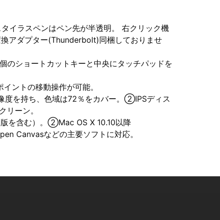
。六角スタイラスペンはペン先が半透明。 右クリック機
アダプター(Thunderbolt)同梱しておりませ
６個のショートカットキーと中央にタッチパッドを
ポイントの移動操作が可能。
解像度を持ち、色域は72％をカバー。②IPSディス
クリーン。
ト版を含む）。②Mac OS X 10.10以降
tudio、Open Canvasなどの主要ソフトに対応。