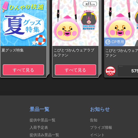
CP専用
夏グッズ特集
こびとづかんウェアラブ
こびとづかんウェ
ルファン
ファン
1PLAY
すべて見る
すべて見る
57
景品一覧
お知らせ
提供中景品一覧
告知
入荷予定表
プライズ情報
提供済み景品一覧
イベント