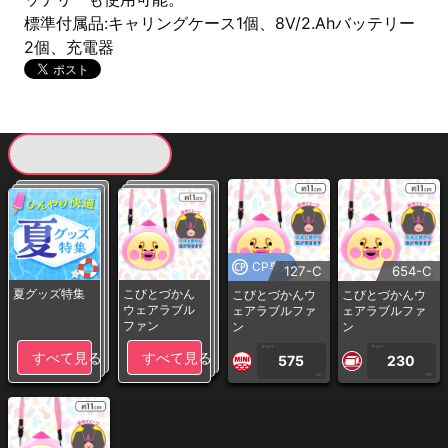
標準付属品:キャリングケース1個、8V/2.Ahバッテリー
2個、充電器
現在提供している景品一覧
CP専用
127-C
654-C
夏グッズ特集
こびとづかん
こびとづかんウ
こびとづかんウ
ウェアラブル
ェアラブルファ
ェアラブルファ
ファン
ン
ン
1PLAY
1PLAY
すべて見る
すべて見る
575
230
CP
CP