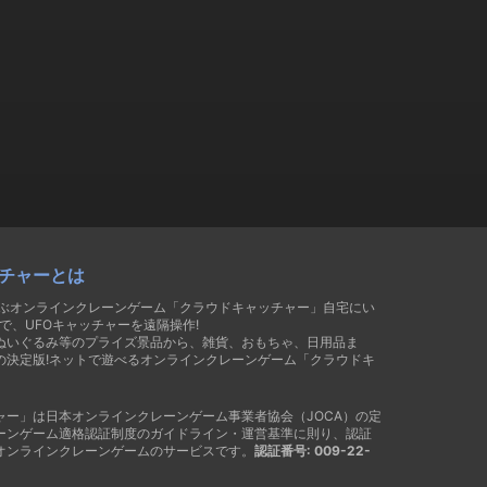
チャーとは
遊ぶオンラインクレーンゲーム「クラウドキャッチャー」自宅にい
で、UFOキャッチャーを遠隔操作!
ぬいぐるみ等のプライズ景品から、雑貨、おもちゃ、日用品ま
の決定版!ネットで遊べるオンラインクレーンゲーム「クラウドキ
ャー」は日本オンラインクレーンゲーム事業者協会（JOCA）の定
ーンゲーム適格認証制度のガイドライン・運営基準に則り、認証
オンラインクレーンゲームのサービスです。
認証番号: 009-22-