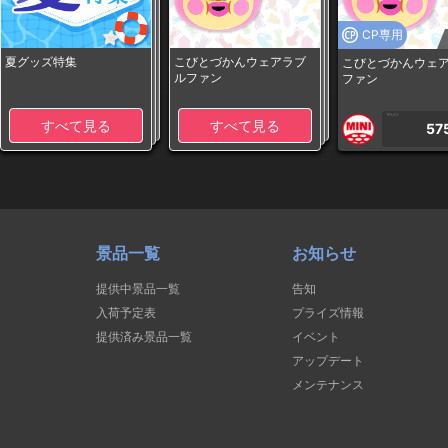
CP専用
夏グッズ特集
こびとづかんウェアラブ
こびとづかんウェ
ルファン
ファン
1PLAY
すべて見る
すべて見る
57
景品一覧
お知らせ
提供中景品一覧
告知
入荷予定表
プライズ情報
提供済み景品一覧
イベント
アップデート
メンテナンス