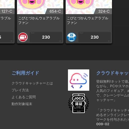
127-C
654-C
324-C
アラブル
こびとづかんウェアラブル
こびとづかんウェアラブル
ファン
ファン
1PLAY
1PLAY
5
230
230
CP
CP
CP
ご利用ガイド
クラウドキャッ
登録無料!ネットで
クラウドキャッチャーとは
ながら、PCやスマホ
プレイ方法
人気のフィギュア、
で、クレーンゲーム
よくあるご質問
ャッチャー」
動作対象端末
「クラウドキャッチ
めるオンラインクレ
マークを付与された
009-02