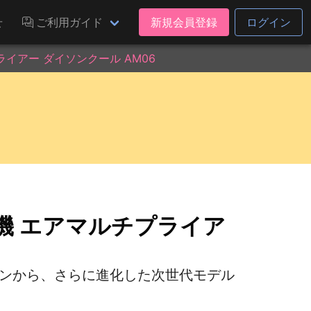
せ
ご利用ガイド
新規会員登録
ログイン
イアー ダイソンクール AM06
機 エアマルチプライア
ァンから、さらに進化した次世代モデル