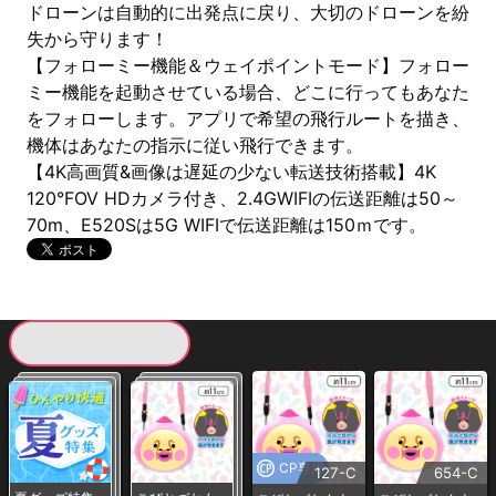
ドローンは自動的に出発点に戻り、大切のドローンを紛
失から守ります！
【フォローミー機能＆ウェイポイントモード】フォロー
ミー機能を起動させている場合、どこに行ってもあなた
をフォローします。アプリで希望の飛行ルートを描き、
機体はあなたの指示に従い飛行できます。
【4K高画質&画像は遅延の少ない転送技術搭載】4K
120°FOV HDカメラ付き、2.4GWIFIの伝送距離は50～
70m、E520Sは5G WIFIで伝送距離は150ｍです。
現在提供している景品一覧
CP専用
127-C
654-C