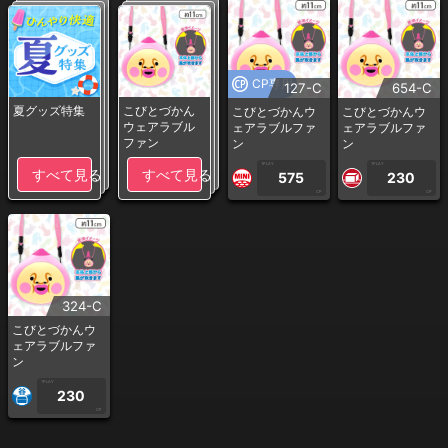
CP専用
127-C
654-C
夏グッズ特集
こびとづかん
こびとづかんウ
こびとづかんウ
ウェアラブル
ェアラブルファ
ェアラブルファ
ファン
ン
ン
1PLAY
1PLAY
すべて見る
すべて見る
575
230
CP
CP
324-C
こびとづかんウ
ェアラブルファ
ン
1PLAY
230
CP