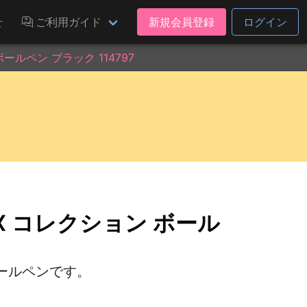
せ
ご利用ガイド
新規会員登録
ログイン
ールペン ブラック 114797
X コレクション ボール
ールペンです。