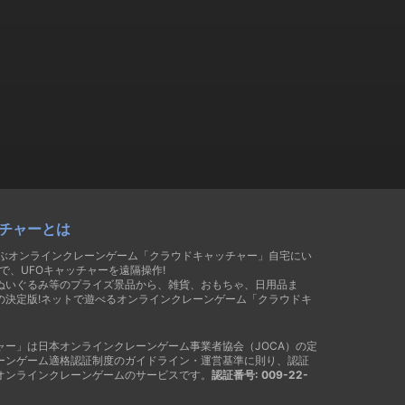
チャーとは
遊ぶオンラインクレーンゲーム「クラウドキャッチャー」自宅にい
で、UFOキャッチャーを遠隔操作!
ぬいぐるみ等のプライズ景品から、雑貨、おもちゃ、日用品ま
の決定版!ネットで遊べるオンラインクレーンゲーム「クラウドキ
ャー」は日本オンラインクレーンゲーム事業者協会（JOCA）の定
ーンゲーム適格認証制度のガイドライン・運営基準に則り、認証
オンラインクレーンゲームのサービスです。
認証番号: 009-22-