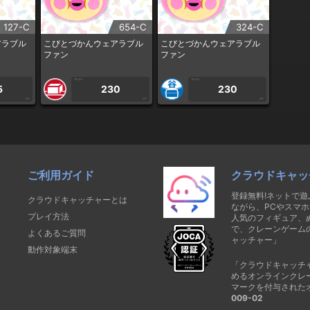
127-C
654-C
324-C
アラブル
こびとづかんウェアラブル
こびとづかんウェアラブル
ファン
ファン
1PLAY
1PLAY
5
230
230
CP
CP
CP
ご利用ガイド
クラウドキャッ
登録無料!ネットで
クラウドキャッチャーとは
ながら、PCやスマホ
プレイ方法
人気のフィギュア、
で、クレーンゲーム
よくあるご質問
ャッチャー」
動作対象端末
「クラウドキャッチ
めるオンラインクレ
マークを付与された
009-02