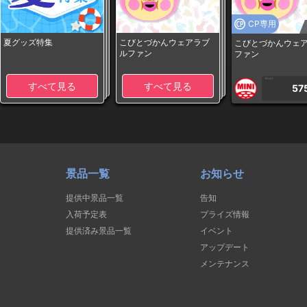
CP専用
夏グッズ特集
こびとづかんウェアラブ
こびとづかんウェ
ルファン
ファン
1PLAY
すべて見る
すべて見る
57
景品一覧
お知らせ
提供中景品一覧
告知
入荷予定表
プライズ情報
提供済み景品一覧
イベント
アップデート
メンテナンス