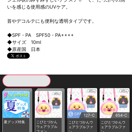
いを感じる使用感のUVケア。
首やデコルテにも便利な透明タイプです。
◆SPF・PA SPF50・PA++++
◆サイズ 10ml
◆原産国 日本
現在提供している景品一覧
CP専用
127-C
654-C
夏グッズ特集
こびとづかん
こびとづかんウ
こびとづかんウ
ウェアラブル
ェアラブルファ
ェアラブルファ
ファン
ン
ン