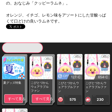
の、おなじみ「クッピーラムネ」。
オレンジ、イチゴ、レモン味をアソートにした甘酸っぱ
くて口どけの良いラムネです。
現在提供している景品一覧
CP専用
127-C
654-C
夏グッズ特集
こびとづかん
こびとづかんウ
こびとづかんウ
ウェアラブル
ェアラブルファ
ェアラブルファ
ファン
ン
ン
1PLAY
1PLAY
すべて見る
すべて見る
575
230
CP
CP