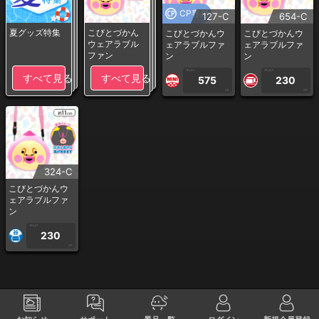
CP専用
127-C
654-C
夏グッズ特集
こびとづかん
こびとづかんウ
こびとづかんウ
ウェアラブル
ェアラブルファ
ェアラブルファ
ファン
ン
ン
1PLAY
1PLAY
すべて見る
すべて見る
575
230
CP
CP
324-C
こびとづかんウ
ェアラブルファ
ン
1PLAY
230
CP