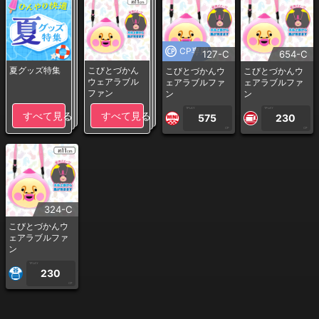
CP専用
127-C
654-C
夏グッズ特集
こびとづかん
こびとづかんウ
こびとづかんウ
ウェアラブル
ェアラブルファ
ェアラブルファ
ファン
ン
ン
1PLAY
1PLAY
すべて見る
すべて見る
575
230
CP
CP
324-C
こびとづかんウ
ェアラブルファ
ン
1PLAY
230
CP