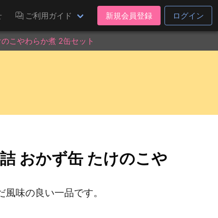
せ
ご利用ガイド
新規会員登録
ログイン
けのこやわらか煮 2缶セット
詰 おかず缶 たけのこや
だ風味の良い一品です。