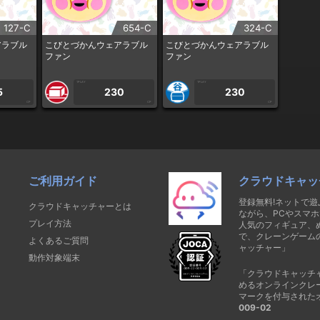
127-C
654-C
324-C
アラブル
こびとづかんウェアラブル
こびとづかんウェアラブル
ファン
ファン
1PLAY
1PLAY
5
230
230
CP
CP
CP
ご利用ガイド
クラウドキャッ
登録無料!ネットで
クラウドキャッチャーとは
ながら、PCやスマホ
プレイ方法
人気のフィギュア、
で、クレーンゲーム
よくあるご質問
ャッチャー」
動作対象端末
「クラウドキャッチ
めるオンラインクレ
マークを付与された
009-02