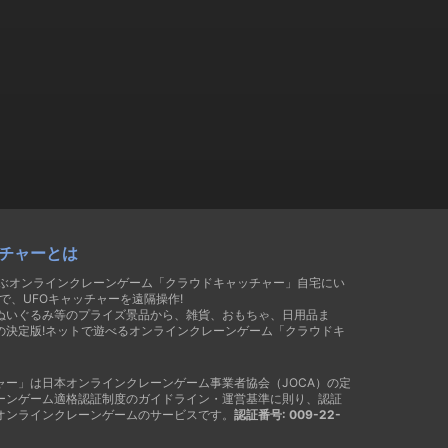
チャーとは
遊ぶオンラインクレーンゲーム「クラウドキャッチャー」自宅にい
で、UFOキャッチャーを遠隔操作!
ぬいぐるみ等のプライズ景品から、雑貨、おもちゃ、日用品ま
の決定版!ネットで遊べるオンラインクレーンゲーム「クラウドキ
ャー」は日本オンラインクレーンゲーム事業者協会（JOCA）の定
ーンゲーム適格認証制度のガイドライン・運営基準に則り、認証
オンラインクレーンゲームのサービスです。
認証番号: 009-22-