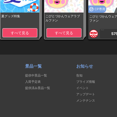
CP専用
夏グッズ特集
こびとづかんウェアラブ
こびとづかんウェ
ルファン
ファン
1PLAY
すべて見る
すべて見る
57
景品一覧
お知らせ
提供中景品一覧
告知
入荷予定表
プライズ情報
提供済み景品一覧
イベント
アップデート
メンテナンス