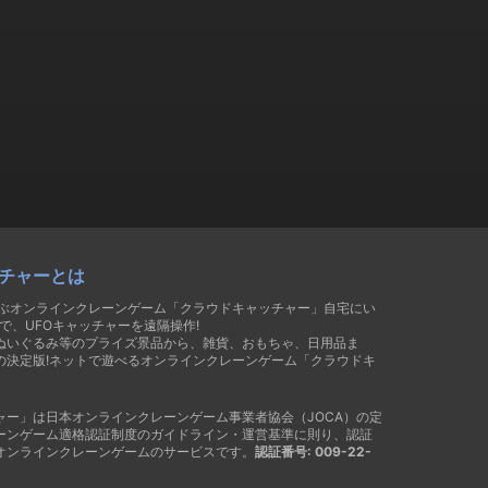
チャーとは
遊ぶオンラインクレーンゲーム「クラウドキャッチャー」自宅にい
で、UFOキャッチャーを遠隔操作!
ぬいぐるみ等のプライズ景品から、雑貨、おもちゃ、日用品ま
の決定版!ネットで遊べるオンラインクレーンゲーム「クラウドキ
ャー」は日本オンラインクレーンゲーム事業者協会（JOCA）の定
ーンゲーム適格認証制度のガイドライン・運営基準に則り、認証
オンラインクレーンゲームのサービスです。
認証番号: 009-22-