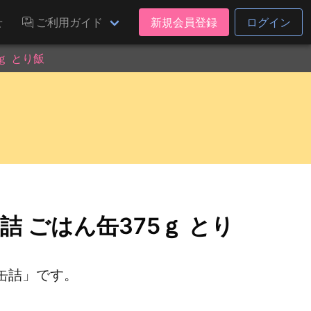
せ
ご利用ガイド
新規会員登録
ログイン
ｇ とり飯
詰 ごはん缶375ｇ とり
缶詰」です。