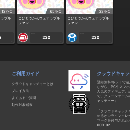
127-C
654-C
324-C
アラブル
こびとづかんウェアラブル
こびとづかんウェアラブル
ファン
ファン
1PLAY
1PLAY
5
230
230
CP
CP
CP
ご利用ガイド
クラウドキャッ
登録無料!ネットで
クラウドキャッチャーとは
ながら、PCやスマホ
プレイ方法
人気のフィギュア、
で、クレーンゲーム
よくあるご質問
ャッチャー」
動作対象端末
「クラウドキャッチ
めるオンラインクレ
マークを付与された
009-02