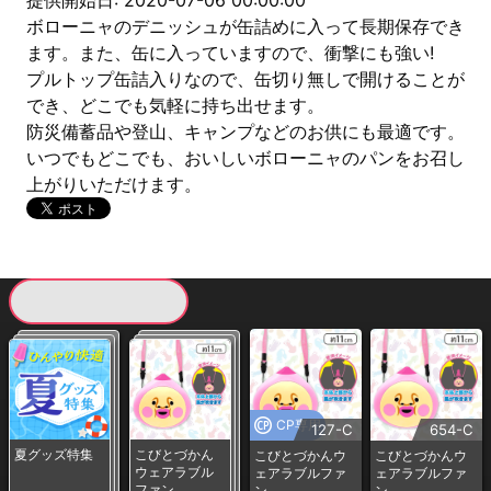
提供開始日: 2020-07-06 00:00:00
ボローニャのデニッシュが缶詰めに入って長期保存でき
ます。また、缶に入っていますので、衝撃にも強い!
プルトップ缶詰入りなので、缶切り無しで開けることが
でき、どこでも気軽に持ち出せます。
防災備蓄品や登山、キャンプなどのお供にも最適です。
いつでもどこでも、おいしいボローニャのパンをお召し
上がりいただけます。
現在提供している景品一覧
CP専用
127-C
654-C
夏グッズ特集
こびとづかん
こびとづかんウ
こびとづかんウ
ウェアラブル
ェアラブルファ
ェアラブルファ
ファン
ン
ン