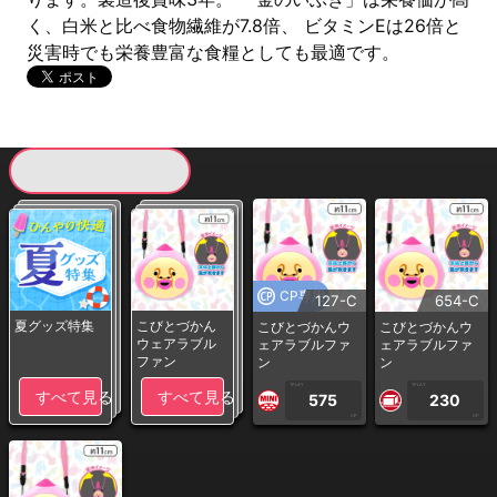
く、白米と比べ食物繊維が7.8倍、 ビタミンEは26倍と
災害時でも栄養豊富な食糧としても最適です。
現在提供している景品一覧
CP専用
127-C
654-C
夏グッズ特集
こびとづかん
こびとづかんウ
こびとづかんウ
ウェアラブル
ェアラブルファ
ェアラブルファ
ファン
ン
ン
1PLAY
1PLAY
すべて見る
すべて見る
575
230
CP
CP