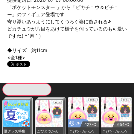
提供開始日: 2020-07-07 00:00:00
「ポケットモンスター 」から「ピカチュウ＆ピチュ
ー」のフィギュア登場です！
寄り添いあうようにしてくつろぐ姿に癒される♪
ピカチュウが片目をあけて様子を伺っているのも可愛い
ですね( *´艸｀)
◆サイズ：約11cm
<全1種>
現在提供している景品一覧
CP専用
127-C
654-C
夏グッズ特集
こびとづかん
こびとづかんウ
こびとづかんウ