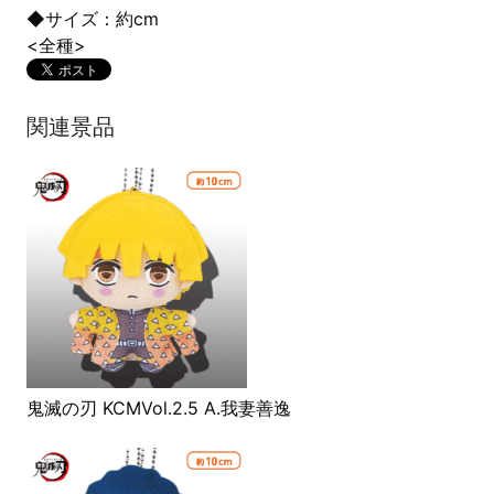
◆サイズ：約cm
<全種>
関連景品
鬼滅の刃 KCMVol.2.5 A.我妻善逸