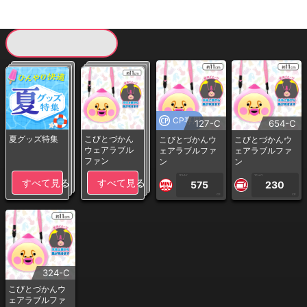
現在提供している景品一覧
CP専用
127-C
654-C
夏グッズ特集
こびとづかん
こびとづかんウ
こびとづかんウ
ウェアラブル
ェアラブルファ
ェアラブルファ
ファン
ン
ン
1PLAY
1PLAY
すべて見る
すべて見る
575
230
CP
CP
324-C
こびとづかんウ
ェアラブルファ