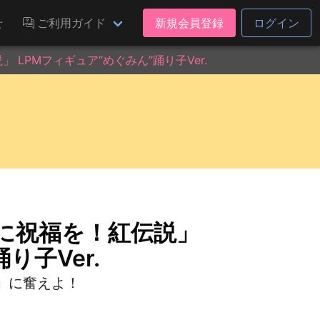
せ
ご利用ガイド
新規会員登録
ログイン
LPMフィギュア“めぐみん”踊り子Ver.
に祝福を！紅伝説」
り子Ver.
」に奮えよ！