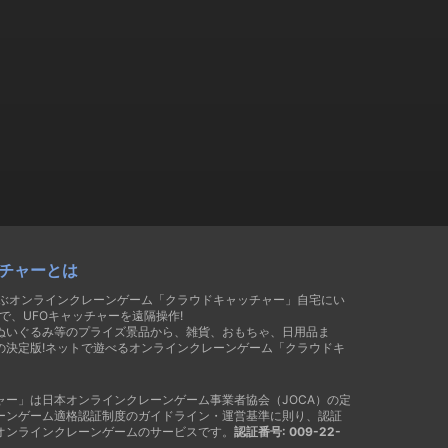
チャーとは
遊ぶオンラインクレーンゲーム「クラウドキャッチャー」自宅にい
で、UFOキャッチャーを遠隔操作!
ぬいぐるみ等のプライズ景品から、雑貨、おもちゃ、日用品ま
の決定版!ネットで遊べるオンラインクレーンゲーム「クラウドキ
ャー」は日本オンラインクレーンゲーム事業者協会（JOCA）の定
ーンゲーム適格認証制度のガイドライン・運営基準に則り、認証
オンラインクレーンゲームのサービスです。
認証番号: 009-22-