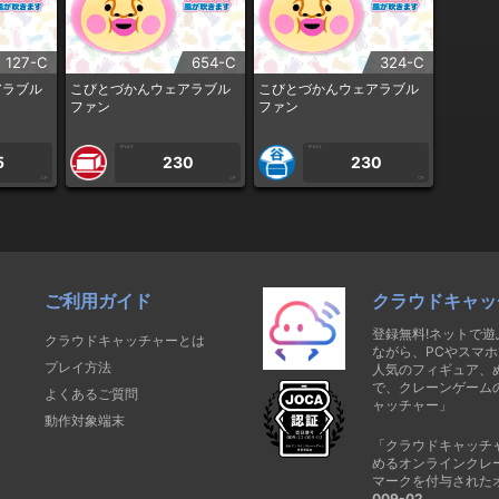
127-C
654-C
324-C
アラブル
こびとづかんウェアラブル
こびとづかんウェアラブル
ファン
ファン
1PLAY
1PLAY
5
230
230
CP
CP
CP
ご利用ガイド
クラウドキャッ
登録無料!ネットで
クラウドキャッチャーとは
ながら、PCやスマホ
プレイ方法
人気のフィギュア、
で、クレーンゲーム
よくあるご質問
ャッチャー」
動作対象端末
「クラウドキャッチ
めるオンラインクレ
マークを付与された
009-02