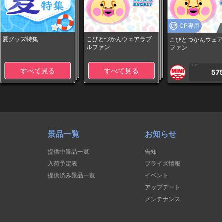
CP専用
夏グッズ特集
こびとづかんウェアラブ
こびとづかんウェ
ルファン
ファン
1PLAY
すべて見る
すべて見る
57
景品一覧
お知らせ
提供中景品一覧
告知
入荷予定表
プライズ情報
提供済み景品一覧
イベント
アップデート
メンテナンス