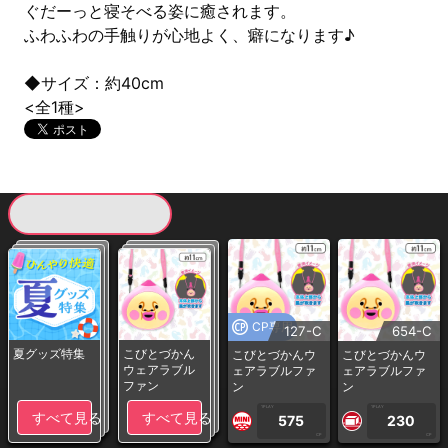
ぐだーっと寝そべる姿に癒されます。
ふわふわの手触りが心地よく、癖になります♪
◆サイズ：約40cm
<全1種>
現在提供している景品一覧
CP専用
127-C
654-C
夏グッズ特集
こびとづかん
こびとづかんウ
こびとづかんウ
ウェアラブル
ェアラブルファ
ェアラブルファ
ファン
ン
ン
1PLAY
1PLAY
すべて見る
すべて見る
575
230
CP
CP