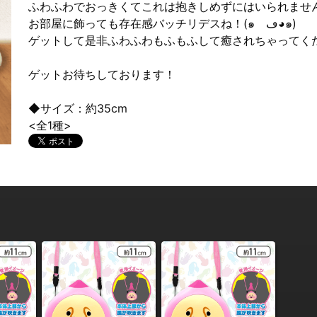
ふわふわでおっきくてこれは抱きしめずにはいられませ
お部屋に飾っても存在感バッチリデスね！(๑ゝڡ◕๑)
ゲットして是非ふわふわもふもふして癒されちゃってく
ゲットお待ちしております！
◆サイズ：約35cm
<全1種>