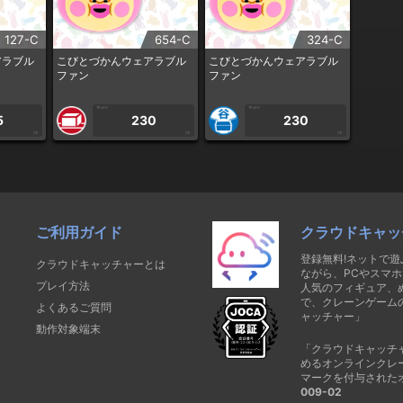
127-C
654-C
324-C
アラブル
こびとづかんウェアラブル
こびとづかんウェアラブル
ファン
ファン
1PLAY
1PLAY
5
230
230
CP
CP
CP
ご利用ガイド
クラウドキャッ
登録無料!ネットで
クラウドキャッチャーとは
ながら、PCやスマホ
プレイ方法
人気のフィギュア、
で、クレーンゲーム
よくあるご質問
ャッチャー」
動作対象端末
「クラウドキャッチ
めるオンラインクレ
マークを付与された
009-02