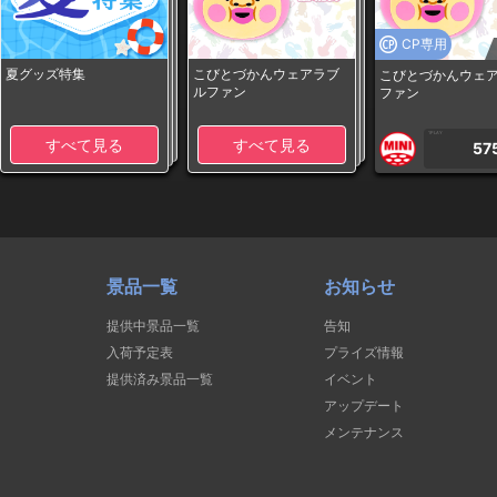
CP専用
夏グッズ特集
こびとづかんウェアラブ
こびとづかんウェ
ルファン
ファン
1PLAY
すべて見る
すべて見る
57
景品一覧
お知らせ
提供中景品一覧
告知
入荷予定表
プライズ情報
提供済み景品一覧
イベント
アップデート
メンテナンス