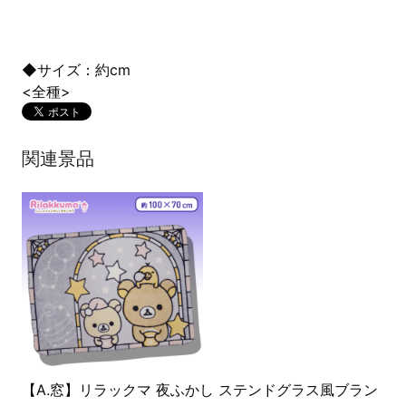
◆サイズ：約cm
<全種>
関連景品
【A.窓】リラックマ 夜ふかし ステンドグラス風ブラン