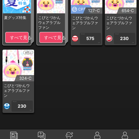
CP専用
127-C
654-C
夏グッズ特集
こびとづかん
こびとづかんウ
こびとづかんウ
ウェアラブル
ェアラブルファ
ェアラブルファ
ファン
ン
ン
1PLAY
1PLAY
すべて見る
すべて見る
575
230
CP
CP
324-C
こびとづかんウ
ェアラブルファ
ン
1PLAY
230
CP