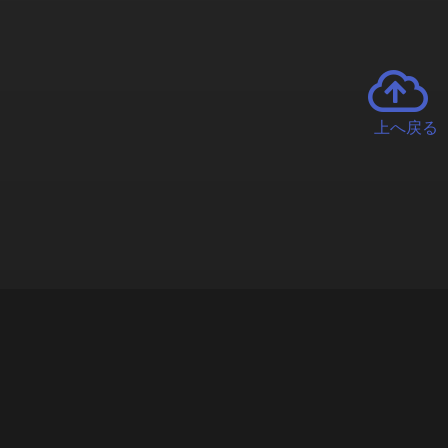
上へ戻る
チャーとは
遊ぶオンラインクレーンゲーム「クラウドキャッチャー」自宅にい
で、UFOキャッチャーを遠隔操作!