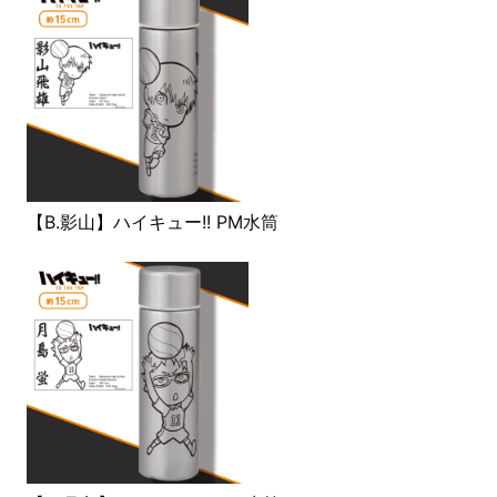
【B.影山】ハイキュー!! PM水筒