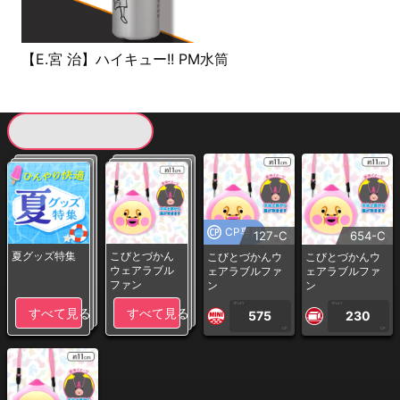
【E.宮 治】ハイキュー!! PM水筒
現在提供している景品一覧
CP専用
127-C
654-C
夏グッズ特集
こびとづかん
こびとづかんウ
こびとづかんウ
ウェアラブル
ェアラブルファ
ェアラブルファ
ファン
ン
ン
1PLAY
1PLAY
すべて見る
すべて見る
575
230
CP
CP