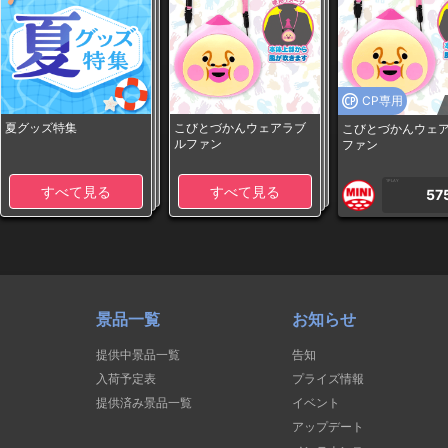
CP専用
夏グッズ特集
こびとづかんウェアラブ
こびとづかんウェ
ルファン
ファン
1PLAY
すべて見る
すべて見る
57
景品一覧
お知らせ
提供中景品一覧
告知
入荷予定表
プライズ情報
提供済み景品一覧
イベント
アップデート