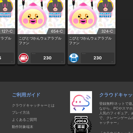
127-C
654-C
324-C
アラブル
こびとづかんウェアラブル
こびとづかんウェアラブル
ファン
ファン
1PLAY
1PLAY
5
230
230
CP
CP
CP
ご利用ガイド
クラウドキャッ
登録無料!ネットで
クラウドキャッチャーとは
ながら、PCやスマホ
プレイ方法
人気のフィギュア、
で、クレーンゲーム
よくあるご質問
ャッチャー」
動作対象端末