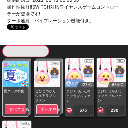
提供開始日: 2022-03-13 00:00:00
操作性抜群‼SWITCH対応ワイヤレスゲームコントロー
ラーが登場です!
ターボ連射、バイブレーション機能付き。
現在提供している景品一覧
CP専用
127-C
654-C
夏グッズ特集
こびとづかん
こびとづかんウ
こびとづかんウ
ウェアラブル
ェアラブルファ
ェアラブルファ
ファン
ン
ン
1PLAY
1PLAY
すべて見る
すべて見る
575
230
CP
CP