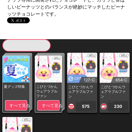
しいピーナッツとのバランスが絶妙にマッチしたピーナ
ッツチョコレートです。
現在提供している景品一覧
CP専用
127-C
654-C
夏グッズ特集
こびとづかん
こびとづかんウ
こびとづかんウ
ウェアラブル
ェアラブルファ
ェアラブルファ
ファン
ン
ン
1PLAY
1PLAY
すべて見る
すべて見る
575
230
CP
CP