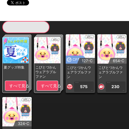
現在提供している景品一覧
CP専用
127-C
654-C
夏グッズ特集
こびとづかん
こびとづかんウ
こびとづかんウ
ウェアラブル
ェアラブルファ
ェアラブルファ
ファン
ン
ン
1PLAY
1PLAY
すべて見る
すべて見る
575
230
CP
CP
324-C